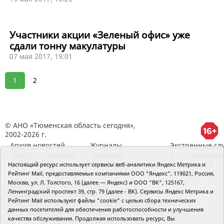
Участники акции «Зеленый офис» уже
сдали тонну макулатуры
07 мая 2017, 19:01
1
2
© АНО «Тюменская область сегодня»,
2002-2026 г.
Архив новостей
Журналы
Экстренные сл
Новости городов и
Редакция
и Госучрежден
районов ТО
RSS поток
Сведения об
Настоящий ресурс использует сервисы веб-аналитики Яндекс Метрика и
организации
Рейтинг Mail, предоставляемые компаниями ООО "Яндекс", 119021, Россия,
Москва, ул. Л. Толстого, 16 (далее — Яндекс) и ООО "ВК", 125167,
Главный редактор Рябков А.В.
Ленинградский проспект 39, стр. 79 (далее - ВК). Сервисы Яндекс Метрика и
Редакция: 625002, Тюмень, Осипенко, 81,
Рейтинг Mail используют файлы "cookie" с целью сбора технических
телефон (3452)49-00-18,
e-mail: tumentoday@obl72.ru
данных посетителей для обеспечения работоспособности и улучшения
Адрес для писем: 625000, Россия, Тюмень, Почтамт,
качества обслуживания. Продолжая использовать ресурс, Вы
а/я 371. Для пресс-релизов: tumentoday@obl72.ru.