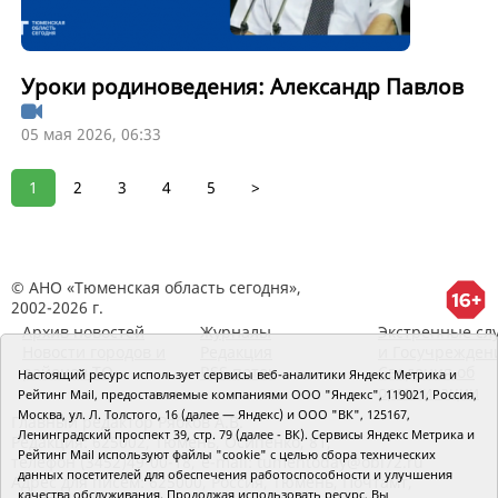
Уроки родиноведения: Александр Павлов
05 мая 2026, 06:33
1
2
3
4
5
>
© АНО «Тюменская область сегодня»,
2002-2026 г.
Архив новостей
Журналы
Экстренные сл
Новости городов и
Редакция
и Госучрежден
районов ТО
RSS поток
Сведения об
Настоящий ресурс использует сервисы веб-аналитики Яндекс Метрика и
организации
Рейтинг Mail, предоставляемые компаниями ООО "Яндекс", 119021, Россия,
Москва, ул. Л. Толстого, 16 (далее — Яндекс) и ООО "ВК", 125167,
Главный редактор Рябков А.В.
Ленинградский проспект 39, стр. 79 (далее - ВК). Сервисы Яндекс Метрика и
Редакция: 625002, Тюмень, Осипенко, 81,
Рейтинг Mail используют файлы "cookie" с целью сбора технических
телефон (3452)49-00-18,
e-mail: tumentoday@obl72.ru
данных посетителей для обеспечения работоспособности и улучшения
Адрес для писем: 625000, Россия, Тюмень, Почтамт,
качества обслуживания. Продолжая использовать ресурс, Вы