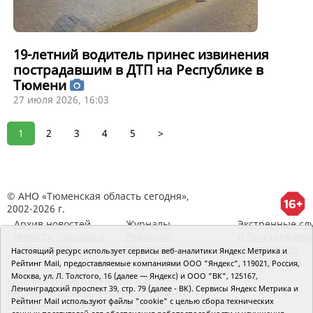
19-летний водитель принес извинения
пострадавшим в ДТП на Республике в
Тюмени
27 июля 2026, 16:03
1
2
3
4
5
>
© АНО «Тюменская область сегодня»,
2002-2026 г.
Архив новостей
Журналы
Экстренные сл
Новости городов и
Редакция
и Госучрежден
районов ТО
RSS поток
Сведения об
Настоящий ресурс использует сервисы веб-аналитики Яндекс Метрика и
организации
Рейтинг Mail, предоставляемые компаниями ООО "Яндекс", 119021, Россия,
Москва, ул. Л. Толстого, 16 (далее — Яндекс) и ООО "ВК", 125167,
Главный редактор Рябков А.В.
Ленинградский проспект 39, стр. 79 (далее - ВК). Сервисы Яндекс Метрика и
Редакция: 625002, Тюмень, Осипенко, 81,
Рейтинг Mail используют файлы "cookie" с целью сбора технических
телефон (3452)49-00-18,
e-mail: tumentoday@obl72.ru