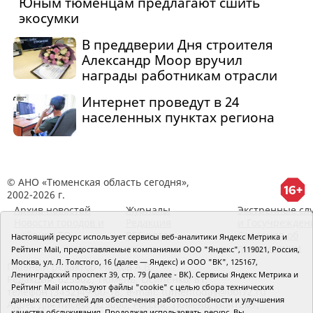
Юным тюменцам предлагают сшить
экосумки
В преддверии Дня строителя
Александр Моор вручил
награды работникам отрасли
Интернет проведут в 24
населенных пунктах региона
© АНО «Тюменская область сегодня»,
2002-2026 г.
Архив новостей
Журналы
Экстренные сл
Новости городов и
Редакция
и Госучрежден
районов ТО
RSS поток
Сведения об
Настоящий ресурс использует сервисы веб-аналитики Яндекс Метрика и
организации
Рейтинг Mail, предоставляемые компаниями ООО "Яндекс", 119021, Россия,
Москва, ул. Л. Толстого, 16 (далее — Яндекс) и ООО "ВК", 125167,
Главный редактор Рябков А.В.
Ленинградский проспект 39, стр. 79 (далее - ВК). Сервисы Яндекс Метрика и
Редакция: 625002, Тюмень, Осипенко, 81,
Рейтинг Mail используют файлы "cookie" с целью сбора технических
телефон (3452)49-00-18,
e-mail: tumentoday@obl72.ru
данных посетителей для обеспечения работоспособности и улучшения
Адрес для писем: 625000, Россия, Тюмень, Почтамт,
качества обслуживания. Продолжая использовать ресурс, Вы