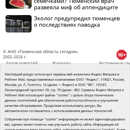
семечками? Тюменский врач
развеяла миф об аппендиците
Эколог предупредил тюменцев
о последствиях паводка
© АНО «Тюменская область сегодня»,
2002-2026 г.
Архив новостей
Журналы
Экстренные сл
Новости городов и
Редакция
и Госучрежден
районов ТО
RSS поток
Сведения об
Настоящий ресурс использует сервисы веб-аналитики Яндекс Метрика и
организации
Рейтинг Mail, предоставляемые компаниями ООО "Яндекс", 119021, Россия,
Москва, ул. Л. Толстого, 16 (далее — Яндекс) и ООО "ВК", 125167,
Главный редактор Рябков А.В.
Ленинградский проспект 39, стр. 79 (далее - ВК). Сервисы Яндекс Метрика и
Редакция: 625002, Тюмень, Осипенко, 81,
Рейтинг Mail используют файлы "cookie" с целью сбора технических
телефон (3452)49-00-18,
e-mail: tumentoday@obl72.ru
данных посетителей для обеспечения работоспособности и улучшения
Адрес для писем: 625000, Россия, Тюмень, Почтамт,
качества обслуживания. Продолжая использовать ресурс, Вы
а/я 371. Для пресс-релизов: tumentoday@obl72.ru.
автоматически соглашаетесь с использованием данных технологий.
Отдел писем: тел. (3452) 39-90-59. Отдел рекламы:
тел. (3452) 39-90-51. Регистрация СМИ: Сетевое
Собранная при помощи "cookie" информация не может идентифицировать
издание «Интернет-газета «Тюменская область
вас, однако может помочь нам улучшить работу сайта. Информация об
сегодня», свидетельство о регистрации СМИ Эл №
использовании вами данного сайта, собранная при помощи "cookie", будет