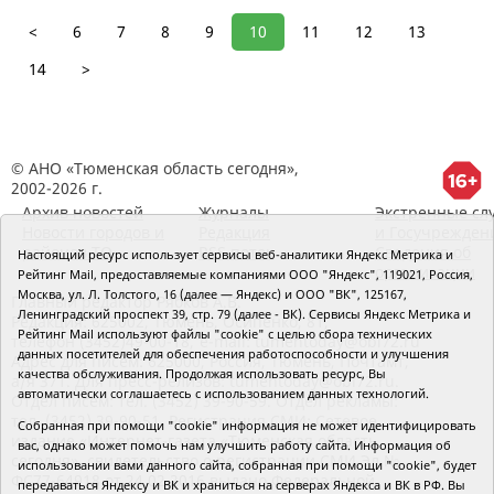
<
6
7
8
9
10
11
12
13
14
>
© АНО «Тюменская область сегодня»,
2002-2026 г.
Архив новостей
Журналы
Экстренные сл
Новости городов и
Редакция
и Госучрежден
районов ТО
RSS поток
Сведения об
Настоящий ресурс использует сервисы веб-аналитики Яндекс Метрика и
организации
Рейтинг Mail, предоставляемые компаниями ООО "Яндекс", 119021, Россия,
Москва, ул. Л. Толстого, 16 (далее — Яндекс) и ООО "ВК", 125167,
Главный редактор Рябков А.В.
Ленинградский проспект 39, стр. 79 (далее - ВК). Сервисы Яндекс Метрика и
Редакция: 625002, Тюмень, Осипенко, 81,
Рейтинг Mail используют файлы "cookie" с целью сбора технических
телефон (3452)49-00-18,
e-mail: tumentoday@obl72.ru
данных посетителей для обеспечения работоспособности и улучшения
Адрес для писем: 625000, Россия, Тюмень, Почтамт,
качества обслуживания. Продолжая использовать ресурс, Вы
а/я 371. Для пресс-релизов: tumentoday@obl72.ru.
автоматически соглашаетесь с использованием данных технологий.
Отдел писем: тел. (3452) 39-90-59. Отдел рекламы:
тел. (3452) 39-90-51. Регистрация СМИ: Сетевое
Собранная при помощи "cookie" информация не может идентифицировать
издание «Интернет-газета «Тюменская область
вас, однако может помочь нам улучшить работу сайта. Информация об
сегодня», свидетельство о регистрации СМИ Эл №
использовании вами данного сайта, собранная при помощи "cookie", будет
ФС77-64918 от 24.02.2016 выдано Федеральной
передаваться Яндексу и ВК и храниться на серверах Яндекса и ВК в РФ. Вы