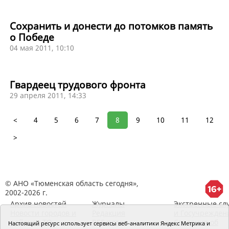
Сохранить и донести до потомков память
о Победе
04 мая 2011, 10:10
Гвардеец трудового фронта
29 апреля 2011, 14:33
<
4
5
6
7
8
9
10
11
12
>
© АНО «Тюменская область сегодня»,
2002-2026 г.
Архив новостей
Журналы
Экстренные сл
Новости городов и
Редакция
и Госучрежден
районов ТО
RSS поток
Сведения об
Настоящий ресурс использует сервисы веб-аналитики Яндекс Метрика и