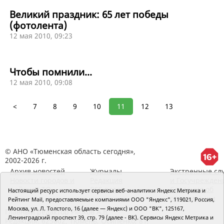
Великий праздник: 65 лет победы
(фотолента)
12 мая 2010, 09:23
Чтобы помнили...
12 мая 2010, 09:08
<
7
8
9
10
11
12
13
© АНО «Тюменская область сегодня»,
2002-2026 г.
Архив новостей
Журналы
Экстренные сл
Новости городов и
Редакция
и Госучрежден
районов ТО
RSS поток
Сведения об
Настоящий ресурс использует сервисы веб-аналитики Яндекс Метрика и
организации
Рейтинг Mail, предоставляемые компаниями ООО "Яндекс", 119021, Россия,
Москва, ул. Л. Толстого, 16 (далее — Яндекс) и ООО "ВК", 125167,
Главный редактор Рябков А.В.
Ленинградский проспект 39, стр. 79 (далее - ВК). Сервисы Яндекс Метрика и
Редакция: 625002, Тюмень, Осипенко, 81,