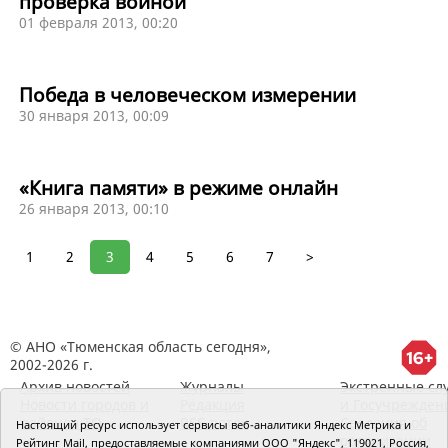
проверка войной
01 февраля 2013, 00:20
Победа в человеческом измерении
30 января 2013, 00:09
«Книга памяти» в режиме онлайн
26 января 2013, 00:10
1
2
3
4
5
6
7
>
© АНО «Тюменская область сегодня»,
2002-2026 г.
Архив новостей
Журналы
Экстренные сл
Новости городов и
Редакция
и Госучрежден
районов ТО
RSS поток
Сведения об
Настоящий ресурс использует сервисы веб-аналитики Яндекс Метрика и
организации
Рейтинг Mail, предоставляемые компаниями ООО "Яндекс", 119021, Россия,