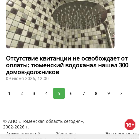
Отсутствие квитанции не освобождает от
оплаты: тюменский водоканал нашел 300
домов-должников
09 июня 2026, 12:00
1
2
3
4
5
6
7
8
9
>
© АНО «Тюменская область сегодня»,
2002-2026 г.
Архив новостей
Журналы
Экстренные сл