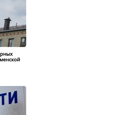
ирных
юменской