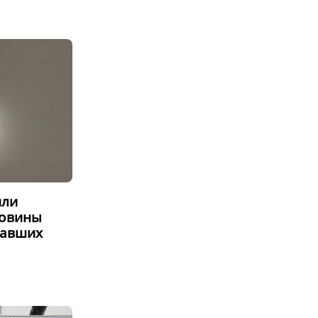
или
ловины
давших