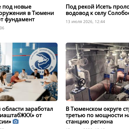
 под новые
Под рекой Исеть прол
оружения в Тюмени
водовод к селу Солобо
т фундамент
13 июля 2026, 12:44
:06
 области заработал
В Тюменском округе ст
диаштабЖКХ» от
третью по мощности н
сии»
станцию региона