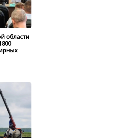
ой области
1800
тирных