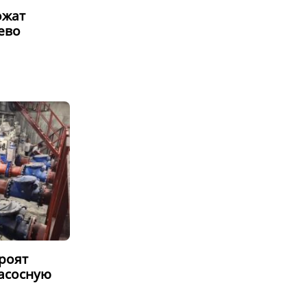
ожат
ево
роят
асосную