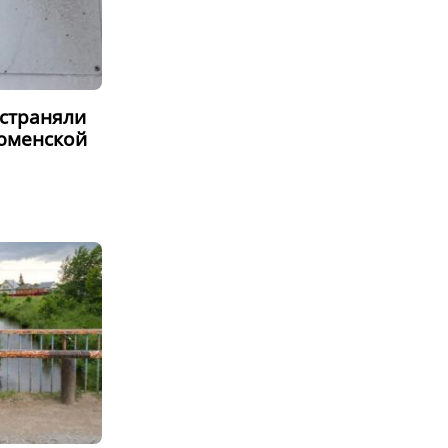
устраняли
Тюменской