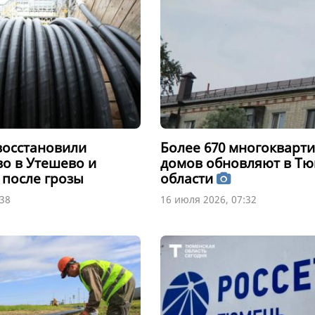
восстановили
Более 670 многокварт
во в Утешево и
домов обновляют в Т
 после грозы
области
:38
16 июля 2026, 07:32