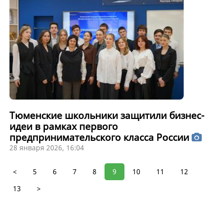
Тюменские школьники защитили бизнес-
идеи в рамках первого
предпринимательского класса России
28 января 2026, 16:04
<
5
6
7
8
9
10
11
12
13
>