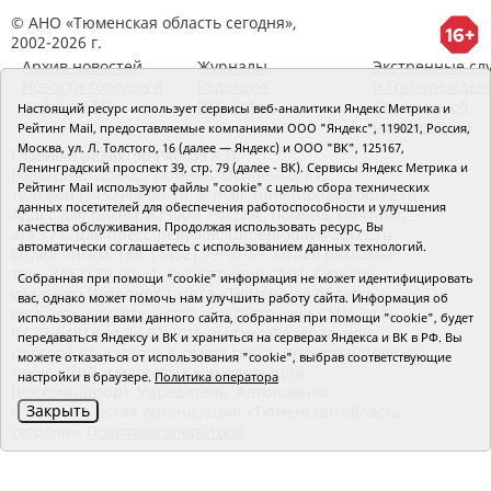
© АНО «Тюменская область сегодня»,
2002-2026 г.
Архив новостей
Журналы
Экстренные сл
Новости городов и
Редакция
и Госучрежден
районов ТО
RSS поток
Сведения об
Настоящий ресурс использует сервисы веб-аналитики Яндекс Метрика и
организации
Рейтинг Mail, предоставляемые компаниями ООО "Яндекс", 119021, Россия,
Москва, ул. Л. Толстого, 16 (далее — Яндекс) и ООО "ВК", 125167,
Главный редактор Рябков А.В.
Ленинградский проспект 39, стр. 79 (далее - ВК). Сервисы Яндекс Метрика и
Редакция: 625002, Тюмень, Осипенко, 81,
Рейтинг Mail используют файлы "cookie" с целью сбора технических
телефон (3452)49-00-18,
e-mail: tumentoday@obl72.ru
данных посетителей для обеспечения работоспособности и улучшения
Адрес для писем: 625000, Россия, Тюмень, Почтамт,
качества обслуживания. Продолжая использовать ресурс, Вы
а/я 371. Для пресс-релизов: tumentoday@obl72.ru.
автоматически соглашаетесь с использованием данных технологий.
Отдел писем: тел. (3452) 39-90-59. Отдел рекламы:
тел. (3452) 39-90-51. Регистрация СМИ: Сетевое
Собранная при помощи "cookie" информация не может идентифицировать
издание «Интернет-газета «Тюменская область
вас, однако может помочь нам улучшить работу сайта. Информация об
сегодня», свидетельство о регистрации СМИ Эл №
использовании вами данного сайта, собранная при помощи "cookie", будет
ФС77-64918 от 24.02.2016 выдано Федеральной
передаваться Яндексу и ВК и храниться на серверах Яндекса и ВК в РФ. Вы
службой по надзору в сфере связи, информационных
можете отказаться от использования "cookie", выбрав соответствующие
технологий и массовых коммуникаций
настройки в браузере.
Политика оператора
(Роскомнадзор). Учредитель: Автономная
Закрыть
некоммерческая организация «Тюменская область
сегодня».
Политика оператора