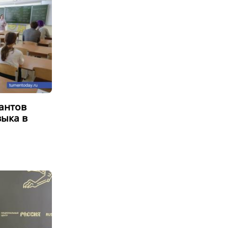
антов
зыка в