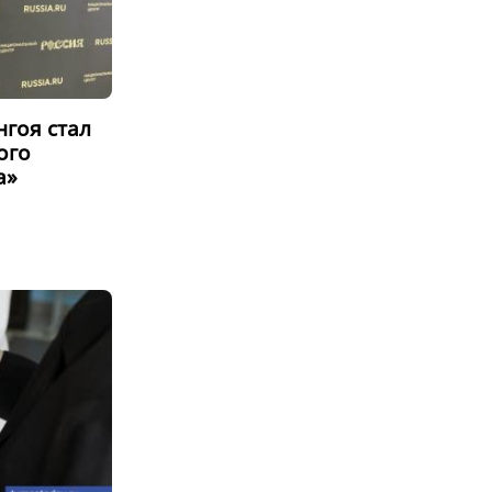
нгоя стал
ого
а»