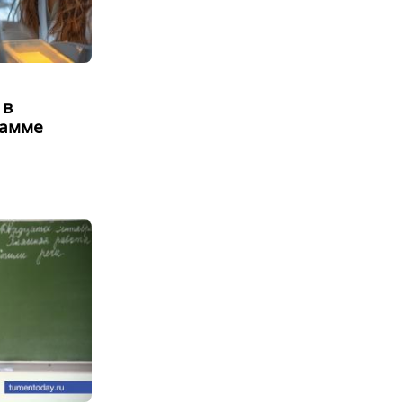
 в
рамме