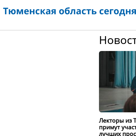
Новос
Лекторы из 
примут участ
лучших про