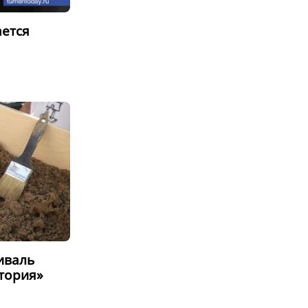
ается
иваль
стория»