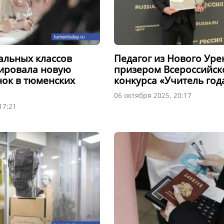
альных классов
Педагог из Нового Уре
ировала новую
призером Всероссийск
нок в тюменских
конкурса «Учитель год
06 октября 2025, 20:17
17:21