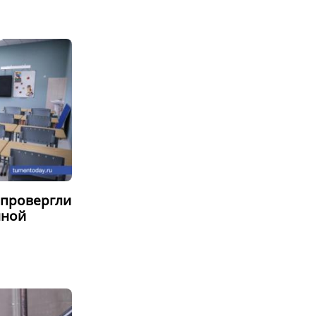
опровергли
нной