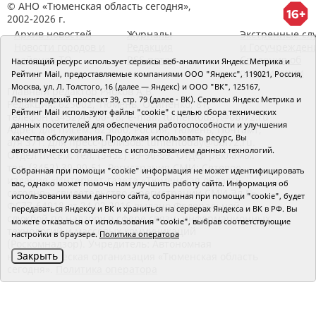
© АНО «Тюменская область сегодня»,
2002-2026 г.
Архив новостей
Журналы
Экстренные сл
Новости городов и
Редакция
и Госучрежден
районов ТО
RSS поток
Сведения об
Настоящий ресурс использует сервисы веб-аналитики Яндекс Метрика и
организации
Рейтинг Mail, предоставляемые компаниями ООО "Яндекс", 119021, Россия,
Москва, ул. Л. Толстого, 16 (далее — Яндекс) и ООО "ВК", 125167,
Главный редактор Рябков А.В.
Ленинградский проспект 39, стр. 79 (далее - ВК). Сервисы Яндекс Метрика и
Редакция: 625002, Тюмень, Осипенко, 81,
Рейтинг Mail используют файлы "cookie" с целью сбора технических
телефон (3452)49-00-18,
e-mail: tumentoday@obl72.ru
данных посетителей для обеспечения работоспособности и улучшения
Адрес для писем: 625000, Россия, Тюмень, Почтамт,
качества обслуживания. Продолжая использовать ресурс, Вы
а/я 371. Для пресс-релизов: tumentoday@obl72.ru.
автоматически соглашаетесь с использованием данных технологий.
Отдел писем: тел. (3452) 39-90-59. Отдел рекламы:
тел. (3452) 39-90-51. Регистрация СМИ: Сетевое
Собранная при помощи "cookie" информация не может идентифицировать
издание «Интернет-газета «Тюменская область
вас, однако может помочь нам улучшить работу сайта. Информация об
сегодня», свидетельство о регистрации СМИ Эл №
использовании вами данного сайта, собранная при помощи "cookie", будет
ФС77-64918 от 24.02.2016 выдано Федеральной
передаваться Яндексу и ВК и храниться на серверах Яндекса и ВК в РФ. Вы
службой по надзору в сфере связи, информационных
можете отказаться от использования "cookie", выбрав соответствующие
технологий и массовых коммуникаций
настройки в браузере.
Политика оператора
(Роскомнадзор). Учредитель: Автономная
Закрыть
некоммерческая организация «Тюменская область
сегодня».
Политика оператора