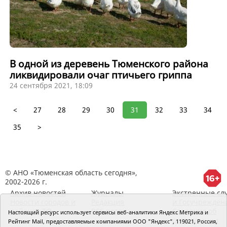
В одной из деревень Тюменского района
ликвидировали очаг птичьего гриппа
24 сентября 2021, 18:09
<
27
28
29
30
31
32
33
34
35
>
© АНО «Тюменская область сегодня»,
2002-2026 г.
Архив новостей
Журналы
Экстренные сл
Новости городов и
Редакция
и Госучрежден
районов ТО
RSS поток
Сведения об
Настоящий ресурс использует сервисы веб-аналитики Яндекс Метрика и
организации
Рейтинг Mail, предоставляемые компаниями ООО "Яндекс", 119021, Россия,