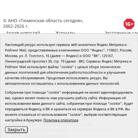
© АНО «Тюменская область сегодня»,
2002-2026 г.
Архив новостей
Журналы
Экстренные сл
Новости городов и
Редакция
и Госучрежден
районов ТО
RSS поток
Сведения об
Настоящий ресурс использует сервисы веб-аналитики Яндекс Метрика и
организации
Рейтинг Mail, предоставляемые компаниями ООО "Яндекс", 119021, Россия,
Москва, ул. Л. Толстого, 16 (далее — Яндекс) и ООО "ВК", 125167,
Главный редактор Рябков А.В.
Ленинградский проспект 39, стр. 79 (далее - ВК). Сервисы Яндекс Метрика и
Редакция: 625002, Тюмень, Осипенко, 81,
Рейтинг Mail используют файлы "cookie" с целью сбора технических
телефон (3452)49-00-18,
e-mail: tumentoday@obl72.ru
данных посетителей для обеспечения работоспособности и улучшения
Адрес для писем: 625000, Россия, Тюмень, Почтамт,
качества обслуживания. Продолжая использовать ресурс, Вы
а/я 371. Для пресс-релизов: tumentoday@obl72.ru.
автоматически соглашаетесь с использованием данных технологий.
Отдел писем: тел. (3452) 39-90-59. Отдел рекламы:
тел. (3452) 39-90-51. Регистрация СМИ: Сетевое
Собранная при помощи "cookie" информация не может идентифицировать
издание «Интернет-газета «Тюменская область
вас, однако может помочь нам улучшить работу сайта. Информация об
сегодня», свидетельство о регистрации СМИ Эл №
использовании вами данного сайта, собранная при помощи "cookie", будет
ФС77-64918 от 24.02.2016 выдано Федеральной
передаваться Яндексу и ВК и храниться на серверах Яндекса и ВК в РФ. Вы
службой по надзору в сфере связи, информационных
можете отказаться от использования "cookie", выбрав соответствующие
технологий и массовых коммуникаций
настройки в браузере.
Политика оператора
(Роскомнадзор). Учредитель: Автономная
Закрыть
некоммерческая организация «Тюменская область
сегодня».
Политика оператора