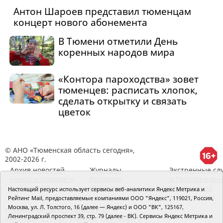
Антон Шароев представил тюменцам
концерт нового абонемента
В Тюмени отметили День
коренных народов мира
«Контора пароходства» зовет
тюменцев: расписать хлопок,
сделать открытку и связать
цветок
© АНО «Тюменская область сегодня»,
2002-2026 г.
Архив новостей
Журналы
Экстренные сл
Новости городов и
Редакция
и Госучрежден
районов ТО
RSS поток
Сведения об
Настоящий ресурс использует сервисы веб-аналитики Яндекс Метрика и
организации
Рейтинг Mail, предоставляемые компаниями ООО "Яндекс", 119021, Россия,
Москва, ул. Л. Толстого, 16 (далее — Яндекс) и ООО "ВК", 125167,
Главный редактор Рябков А.В.
Ленинградский проспект 39, стр. 79 (далее - ВК). Сервисы Яндекс Метрика и
Редакция: 625002, Тюмень, Осипенко, 81,