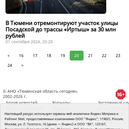
В Тюмени отремонтируют участок улицы
Посадской до трассы «Иртыш» за 30 млн
рублей
07 сентября 2024, 20:20
<
16
17
18
19
20
21
22
23
24
>
© АНО «Тюменская область сегодня»,
2002-2026 г.
Архив новостей
Журналы
Экстренные сл
Новости городов и
Редакция
и Госучрежден
районов ТО
RSS поток
Сведения об
Настоящий ресурс использует сервисы веб-аналитики Яндекс Метрика и
организации
Рейтинг Mail, предоставляемые компаниями ООО "Яндекс", 119021, Россия,
Москва, ул. Л. Толстого, 16 (далее — Яндекс) и ООО "ВК", 125167,
Главный редактор Рябков А.В.