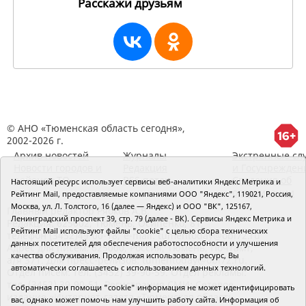
Расскажи друзьям
256567
© АНО «Тюменская область сегодня»,
2002-2026 г.
Архив новостей
Журналы
Экстренные сл
Новости городов и
Редакция
и Госучрежден
районов ТО
RSS поток
Сведения об
Настоящий ресурс использует сервисы веб-аналитики Яндекс Метрика и
организации
Рейтинг Mail, предоставляемые компаниями ООО "Яндекс", 119021, Россия,
Москва, ул. Л. Толстого, 16 (далее — Яндекс) и ООО "ВК", 125167,
Главный редактор Рябков А.В.
Ленинградский проспект 39, стр. 79 (далее - ВК). Сервисы Яндекс Метрика и
Редакция: 625002, Тюмень, Осипенко, 81,
Рейтинг Mail используют файлы "cookie" с целью сбора технических
телефон (3452)49-00-18,
e-mail: tumentoday@obl72.ru
данных посетителей для обеспечения работоспособности и улучшения
Адрес для писем: 625000, Россия, Тюмень, Почтамт,
качества обслуживания. Продолжая использовать ресурс, Вы
а/я 371. Для пресс-релизов: tumentoday@obl72.ru.
автоматически соглашаетесь с использованием данных технологий.
Отдел писем: тел. (3452) 39-90-59. Отдел рекламы:
тел. (3452) 39-90-51. Регистрация СМИ: Сетевое
Собранная при помощи "cookie" информация не может идентифицировать
издание «Интернет-газета «Тюменская область
вас, однако может помочь нам улучшить работу сайта. Информация об