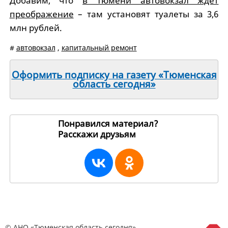
Добавим, что
в Тюмени автовокзал ждет
преображение
– там установят туалеты за 3,6
млн рублей.
#
автовокзал
,
капитальный ремонт
Оформить подписку на газету «Тюменская
область сегодня»
Понравился материал?
Расскажи друзьям
256447
© АНО «Тюменская область сегодня»,