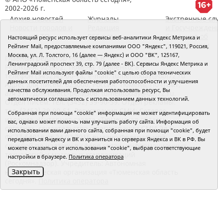
2002-2026 г.
Архив новостей
Журналы
Экстренные сл
Новости городов и
Редакция
и Госучрежден
районов ТО
RSS поток
Сведения об
Настоящий ресурс использует сервисы веб-аналитики Яндекс Метрика и
организации
Рейтинг Mail, предоставляемые компаниями ООО "Яндекс", 119021, Россия,
Москва, ул. Л. Толстого, 16 (далее — Яндекс) и ООО "ВК", 125167,
Главный редактор Рябков А.В.
Ленинградский проспект 39, стр. 79 (далее - ВК). Сервисы Яндекс Метрика и
Редакция: 625002, Тюмень, Осипенко, 81,
Рейтинг Mail используют файлы "cookie" с целью сбора технических
телефон (3452)49-00-18,
e-mail: tumentoday@obl72.ru
данных посетителей для обеспечения работоспособности и улучшения
Адрес для писем: 625000, Россия, Тюмень, Почтамт,
качества обслуживания. Продолжая использовать ресурс, Вы
а/я 371. Для пресс-релизов: tumentoday@obl72.ru.
автоматически соглашаетесь с использованием данных технологий.
Отдел писем: тел. (3452) 39-90-59. Отдел рекламы:
тел. (3452) 39-90-51. Регистрация СМИ: Сетевое
Собранная при помощи "cookie" информация не может идентифицировать
издание «Интернет-газета «Тюменская область
вас, однако может помочь нам улучшить работу сайта. Информация об
сегодня», свидетельство о регистрации СМИ Эл №
использовании вами данного сайта, собранная при помощи "cookie", будет
ФС77-64918 от 24.02.2016 выдано Федеральной
передаваться Яндексу и ВК и храниться на серверах Яндекса и ВК в РФ. Вы
службой по надзору в сфере связи, информационных
можете отказаться от использования "cookie", выбрав соответствующие
технологий и массовых коммуникаций
настройки в браузере.
Политика оператора
(Роскомнадзор). Учредитель: Автономная
Закрыть
некоммерческая организация «Тюменская область
сегодня».
Политика оператора