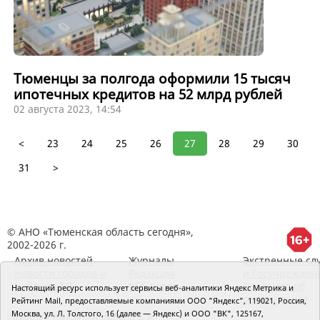
Тюменцы за полгода оформили 15 тысяч
ипотечных кредитов на 52 млрд рублей
02 августа 2023, 14:54
<
23
24
25
26
27
28
29
30
31
>
© АНО «Тюменская область сегодня»,
2002-2026 г.
Архив новостей
Журналы
Экстренные сл
Новости городов и
Редакция
и Госучрежден
районов ТО
RSS поток
Сведения об
Настоящий ресурс использует сервисы веб-аналитики Яндекс Метрика и
организации
Рейтинг Mail, предоставляемые компаниями ООО "Яндекс", 119021, Россия,
Москва, ул. Л. Толстого, 16 (далее — Яндекс) и ООО "ВК", 125167,
Главный редактор Рябков А.В.