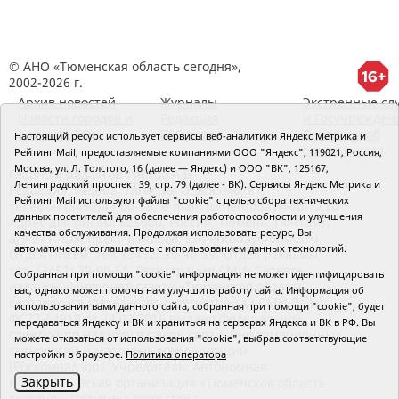
© АНО «Тюменская область сегодня»,
2002-2026 г.
Архив новостей
Журналы
Экстренные сл
Новости городов и
Редакция
и Госучрежден
районов ТО
RSS поток
Сведения об
Настоящий ресурс использует сервисы веб-аналитики Яндекс Метрика и
организации
Рейтинг Mail, предоставляемые компаниями ООО "Яндекс", 119021, Россия,
Москва, ул. Л. Толстого, 16 (далее — Яндекс) и ООО "ВК", 125167,
Главный редактор Рябков А.В.
Ленинградский проспект 39, стр. 79 (далее - ВК). Сервисы Яндекс Метрика и
Редакция: 625002, Тюмень, Осипенко, 81,
Рейтинг Mail используют файлы "cookie" с целью сбора технических
телефон (3452)49-00-18,
e-mail: tumentoday@obl72.ru
данных посетителей для обеспечения работоспособности и улучшения
Адрес для писем: 625000, Россия, Тюмень, Почтамт,
качества обслуживания. Продолжая использовать ресурс, Вы
а/я 371. Для пресс-релизов: tumentoday@obl72.ru.
автоматически соглашаетесь с использованием данных технологий.
Отдел писем: тел. (3452) 39-90-59. Отдел рекламы:
тел. (3452) 39-90-51. Регистрация СМИ: Сетевое
Собранная при помощи "cookie" информация не может идентифицировать
издание «Интернет-газета «Тюменская область
вас, однако может помочь нам улучшить работу сайта. Информация об
сегодня», свидетельство о регистрации СМИ Эл №
использовании вами данного сайта, собранная при помощи "cookie", будет
ФС77-64918 от 24.02.2016 выдано Федеральной
передаваться Яндексу и ВК и храниться на серверах Яндекса и ВК в РФ. Вы
службой по надзору в сфере связи, информационных
можете отказаться от использования "cookie", выбрав соответствующие
технологий и массовых коммуникаций
настройки в браузере.
Политика оператора
(Роскомнадзор). Учредитель: Автономная
Закрыть
некоммерческая организация «Тюменская область
сегодня».
Политика оператора