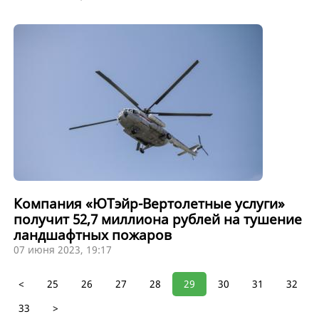
Компания «ЮТэйр-Вертолетные услуги»
получит 52,7 миллиона рублей на тушение
ландшафтных пожаров
07 июня 2023, 19:17
<
25
26
27
28
29
30
31
32
33
>