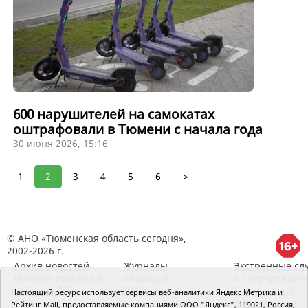
600 нарушителей на самокатах
оштрафовали в Тюмени с начала года
30 июня 2026, 15:16
1
2
3
4
5
6
>
© АНО «Тюменская область сегодня»,
2002-2026 г.
Архив новостей
Журналы
Экстренные сл
Новости городов и
Редакция
и Госучрежден
районов ТО
RSS поток
Сведения об
Настоящий ресурс использует сервисы веб-аналитики Яндекс Метрика и
организации
Рейтинг Mail, предоставляемые компаниями ООО "Яндекс", 119021, Россия,