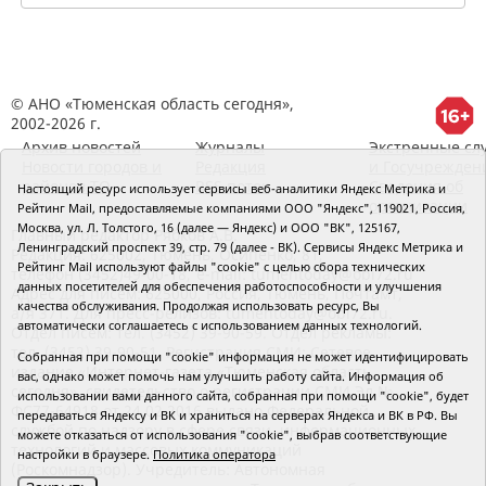
© АНО «Тюменская область сегодня»,
2002-2026 г.
Архив новостей
Журналы
Экстренные сл
Новости городов и
Редакция
и Госучрежден
районов ТО
RSS поток
Сведения об
Настоящий ресурс использует сервисы веб-аналитики Яндекс Метрика и
организации
Рейтинг Mail, предоставляемые компаниями ООО "Яндекс", 119021, Россия,
Москва, ул. Л. Толстого, 16 (далее — Яндекс) и ООО "ВК", 125167,
Главный редактор Рябков А.В.
Ленинградский проспект 39, стр. 79 (далее - ВК). Сервисы Яндекс Метрика и
Редакция: 625002, Тюмень, Осипенко, 81,
Рейтинг Mail используют файлы "cookie" с целью сбора технических
телефон (3452)49-00-18,
e-mail: tumentoday@obl72.ru
данных посетителей для обеспечения работоспособности и улучшения
Адрес для писем: 625000, Россия, Тюмень, Почтамт,
качества обслуживания. Продолжая использовать ресурс, Вы
а/я 371. Для пресс-релизов: tumentoday@obl72.ru.
автоматически соглашаетесь с использованием данных технологий.
Отдел писем: тел. (3452) 39-90-59. Отдел рекламы:
тел. (3452) 39-90-51. Регистрация СМИ: Сетевое
Собранная при помощи "cookie" информация не может идентифицировать
издание «Интернет-газета «Тюменская область
вас, однако может помочь нам улучшить работу сайта. Информация об
сегодня», свидетельство о регистрации СМИ Эл №
использовании вами данного сайта, собранная при помощи "cookie", будет
ФС77-64918 от 24.02.2016 выдано Федеральной
передаваться Яндексу и ВК и храниться на серверах Яндекса и ВК в РФ. Вы
службой по надзору в сфере связи, информационных
можете отказаться от использования "cookie", выбрав соответствующие
технологий и массовых коммуникаций
настройки в браузере.
Политика оператора
(Роскомнадзор). Учредитель: Автономная