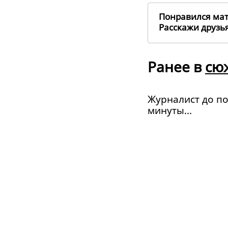
Понравился ма
Расскажи друз
Ранее в
сю
Журналист до п
минуты...