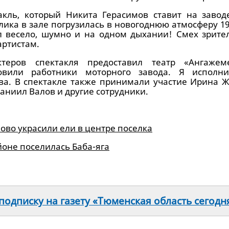
акль, который Никита Герасимов ставит на завод
ика в зале погрузилась в новогоднюю атмосферу 19
л весело, шумно и на одном дыхании! Смех зрите
артистам.
теров спектакля предоставил театр «Ангажем
овили работники моторного завода. Я исполн
ва. В спектакле также принимали участие Ирина Ж
аниил Валов и другие сотрудники.
во украсили ели в центре поселка
йоне поселилась Баба-яга
одписку на газету «Тюменская область сегодн