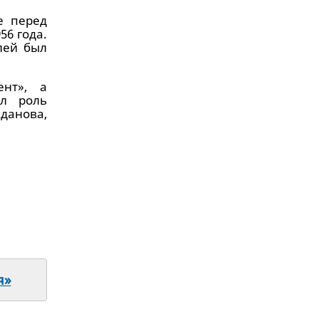
е перед
56 года.
лей был
ент», а
ил роль
данова,
я»