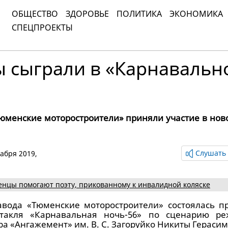
ОБЩЕСТВО
ЗДОРОВЬЕ
ПОЛИТИКА
ЭКОНОМИКА
СПЕЦПРОЕКТЫ
 сыграли в «Карнавальн
юменские моторостроители» приняли участие в нов
Слушать 
кабря 2019,
нцы помогают поэту, прикованному к инвалидной коляске
авода «Тюменские моторостроители» состоялась п
ктакля «Карнавальная ночь-56» по сценарию ре
а «Ангажемент» им. В. С. Загоруйко Никиты Герасим