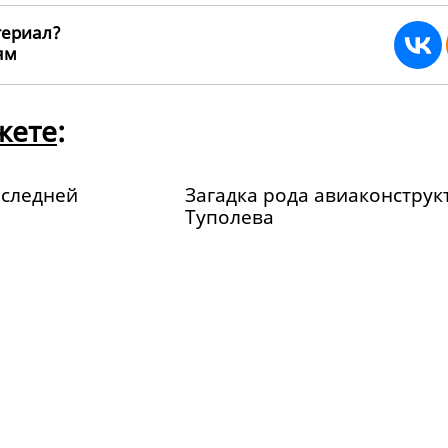
териал?
ьям
32424
жете
:
оследней
Загадка рода авиаконструк
Туполева