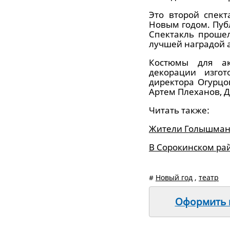
Это второй спект
Новым годом. Публ
Спектакль проше
лучшей наградой 
Костюмы для ак
декорации изгот
директора Огурцо
Артем Плеханов, Д
Читать также:
Жители Голышмано
В Сорокинском ра
#
Новый год
,
театр
Оформить п