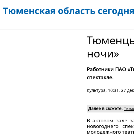
Тюменцы
ночи»
Работники ПАО «Т
спектакле.
Культура
, 10:31, 27 де
Далее в сюжете:
Тюме
В актовом зале з
новогоднего спе
молодежного театр