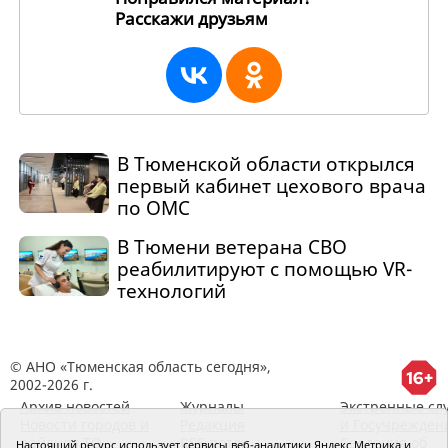
Расскажи друзьям
3761
В Тюменской области открылся
первый кабинет цехового врача
по ОМС
В Тюмени ветерана СВО
реабилитируют с помощью VR-
технологий
© АНО «Тюменская область сегодня»,
2002-2026 г.
Архив новостей
Журналы
Экстренные сл
Новости городов и
Редакция
и Госучрежден
районов ТО
RSS поток
Сведения об
Настоящий ресурс использует сервисы веб-аналитики Яндекс Метрика и