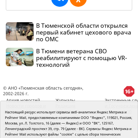
В Тюменской области открылся
первый кабинет цехового врача
по ОМС
В Тюмени ветерана СВО
реабилитируют с помощью VR-
технологий
© АНО «Тюменская область сегодня»,
2002-2026 г.
Архив новостей
Журналы
Экстренные сл
Новости городов и
Редакция
и Госучрежден
районов ТО
RSS поток
Сведения об
Настоящий ресурс использует сервисы веб-аналитики Яндекс Метрика и
организации
Рейтинг Mail, предоставляемые компаниями ООО "Яндекс", 119021, Россия,
Москва, ул. Л. Толстого, 16 (далее — Яндекс) и ООО "ВК", 125167,
Главный редактор Рябков А.В.
Ленинградский проспект 39, стр. 79 (далее - ВК). Сервисы Яндекс Метрика и
Редакция: 625002, Тюмень, Осипенко, 81,
Рейтинг Mail используют файлы "cookie" с целью сбора технических
телефон (3452)49-00-18,
e-mail: tumentoday@obl72.ru