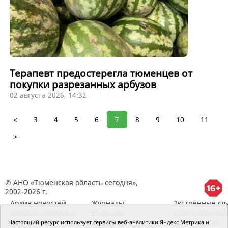
Терапевт предостерегла тюменцев от
покупки разрезанных арбузов
02 августа 2026, 14:32
<
3
4
5
6
7
8
9
10
11
>
© АНО «Тюменская область сегодня»,
2002-2026 г.
Архив новостей
Журналы
Экстренные сл
Новости городов и
Редакция
и Госучрежден
районов ТО
RSS поток
Сведения об
Настоящий ресурс использует сервисы веб-аналитики Яндекс Метрика и