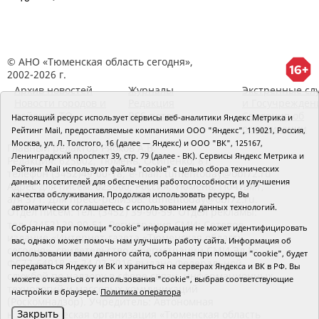
© АНО «Тюменская область сегодня»,
2002-2026 г.
Архив новостей
Журналы
Экстренные сл
Новости городов и
Редакция
и Госучрежден
районов ТО
RSS поток
Сведения об
Настоящий ресурс использует сервисы веб-аналитики Яндекс Метрика и
организации
Рейтинг Mail, предоставляемые компаниями ООО "Яндекс", 119021, Россия,
Москва, ул. Л. Толстого, 16 (далее — Яндекс) и ООО "ВК", 125167,
Главный редактор Рябков А.В.
Ленинградский проспект 39, стр. 79 (далее - ВК). Сервисы Яндекс Метрика и
Редакция: 625002, Тюмень, Осипенко, 81,
Рейтинг Mail используют файлы "cookie" с целью сбора технических
телефон (3452)49-00-18,
e-mail: tumentoday@obl72.ru
данных посетителей для обеспечения работоспособности и улучшения
Адрес для писем: 625000, Россия, Тюмень, Почтамт,
качества обслуживания. Продолжая использовать ресурс, Вы
а/я 371. Для пресс-релизов: tumentoday@obl72.ru.
автоматически соглашаетесь с использованием данных технологий.
Отдел писем: тел. (3452) 39-90-59. Отдел рекламы:
тел. (3452) 39-90-51. Регистрация СМИ: Сетевое
Собранная при помощи "cookie" информация не может идентифицировать
издание «Интернет-газета «Тюменская область
вас, однако может помочь нам улучшить работу сайта. Информация об
сегодня», свидетельство о регистрации СМИ Эл №
использовании вами данного сайта, собранная при помощи "cookie", будет
ФС77-64918 от 24.02.2016 выдано Федеральной
передаваться Яндексу и ВК и храниться на серверах Яндекса и ВК в РФ. Вы
службой по надзору в сфере связи, информационных
можете отказаться от использования "cookie", выбрав соответствующие
технологий и массовых коммуникаций
настройки в браузере.
Политика оператора
(Роскомнадзор). Учредитель: Автономная
Закрыть
некоммерческая организация «Тюменская область