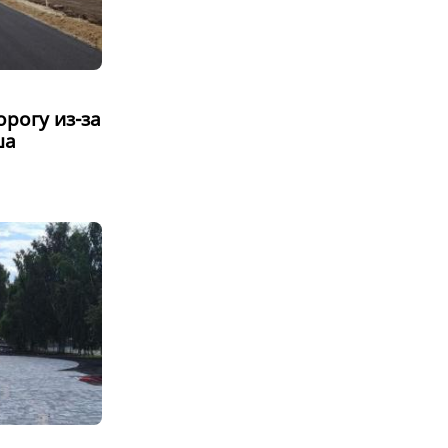
рогу из-за
ша