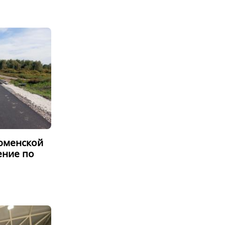
Тюменской
ение по