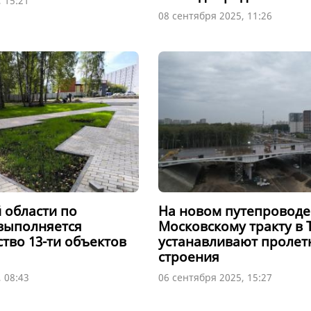
 15:21
08 сентября 2025, 11:26
 области по
На новом путепроводе
выполняется
Московскому тракту в
тво 13-ти объектов
устанавливают пролет
строения
 08:43
06 сентября 2025, 15:27