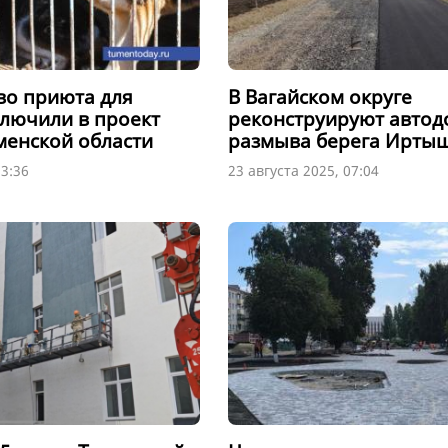
во приюта для
В Вагайском округе
лючили в проект
реконструируют автодо
енской области
размыва берега Ирты
13:36
23 августа 2025, 07:04