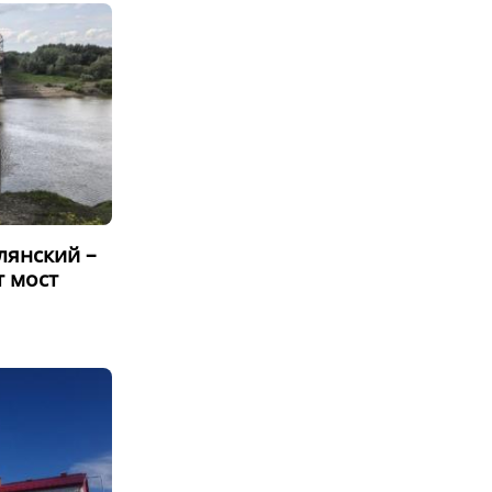
лянский –
 мост