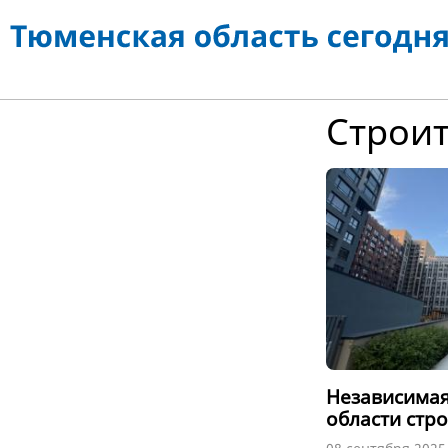
Cтроит
Независимая
области стр