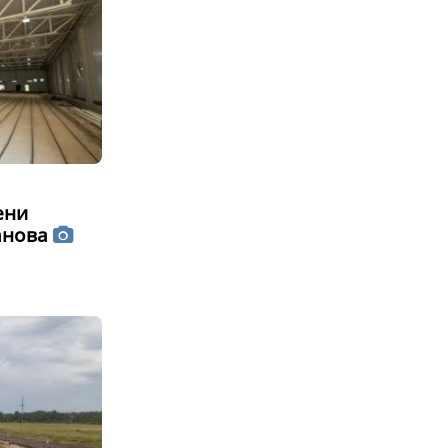
ени
анова