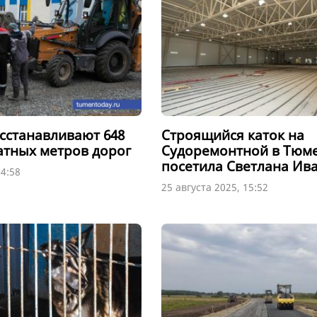
сстанавливают 648
Строящийся каток на
атных метров дорог
Судоремонтной в Тюм
посетила Светлана Ив
14:58
25 августа 2025, 15:52