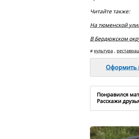
Читайте также:
На тюменской ули
В Бердюжском окр
#
культура
,
реставра
Оформить п
Понравился ма
Расскажи друз