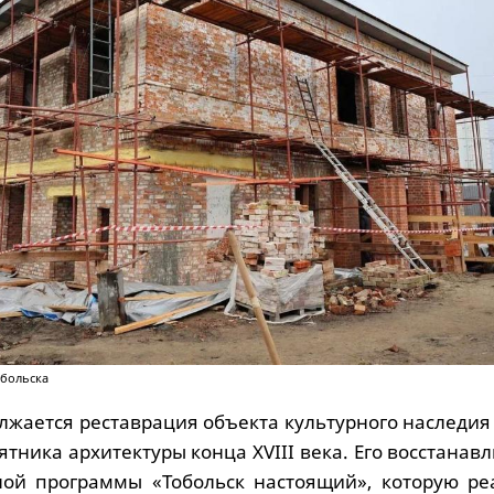
обольска
олжается реставрация объекта культурного наследи
тника архитектуры конца XVIII века. Его восстанав
ной программы «Тобольск настоящий», которую ре