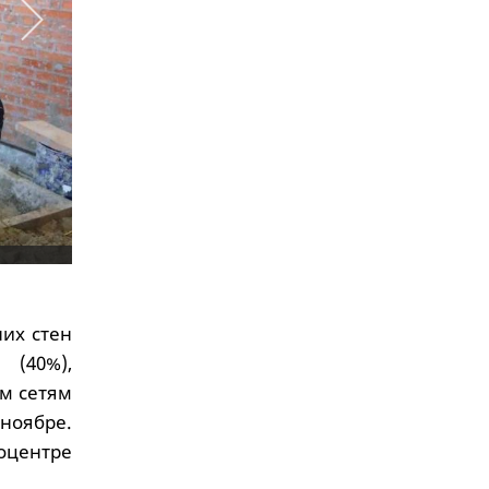
их стен
 (40%),
м сетям
ноябре.
оцентре