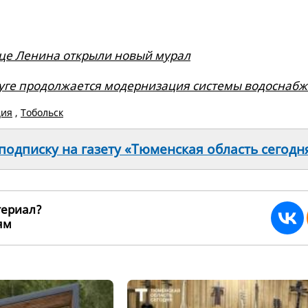
це Ленина открыли новый мурал
уге продолжается модернизация системы водоснаб
ция
,
Тобольск
одписку на газету «Тюменская область сегодн
териал?
ьям
264664