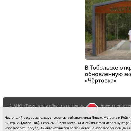
В Тобольске отк
обновленную эк
«Чёртовка»
© АНО «Тюменская область сегодня»,
Архив новосте
2002-2026 г.
Новости город
районов ТО
Настоящий ресурс использует сервисы веб-аналитики Яндекс Метрика и Рейтинг
39, стр. 79 (далее - ВК). Сервисы Яндекс Метрика и Рейтинг Mail используют
использовать ресурс, Вы автоматически соглашаетесь с использованием данн
Главный редактор Рябков А.В.
Редакция: 625002, Тюмень, О