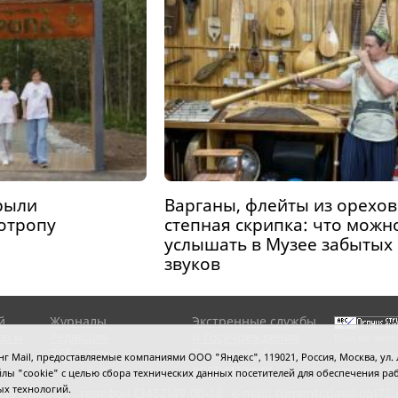
рыли
Варганы, флейты из орехов
отропу
степная скрипка: что можн
услышать в Музее забытых
звуков
й
Журналы
Экстренные службы
ов и
Редакция
и Госучреждения
Если вы заме
RSS поток
Сведения об
выделите мы
 Mail, предоставляемые компаниями ООО "Яндекс", 119021, Россия, Москва, ул. Л
организации
нажмите
Ctrl
 файлы "cookie" с целью сбора технических данных посетителей для обеспечения
ых технологий.
сипенко, 81,
телефон (3452)49-00-18,
e-mail: tumentoday@obl72.