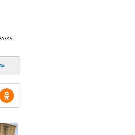
жения
я»