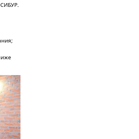
 СИБУР.
ания;
ниже