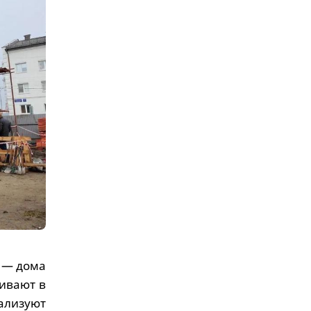
я — дома
ливают в
ализуют