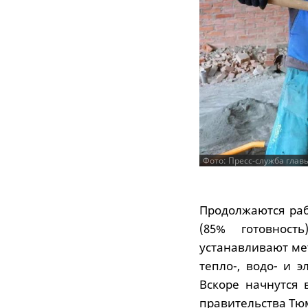
Фото: Пресс-служба глав
Продолжаются раб
(85% готовност
устанавливают ме
тепло-, водо- и 
Вскоре начнутся 
правительства Тю