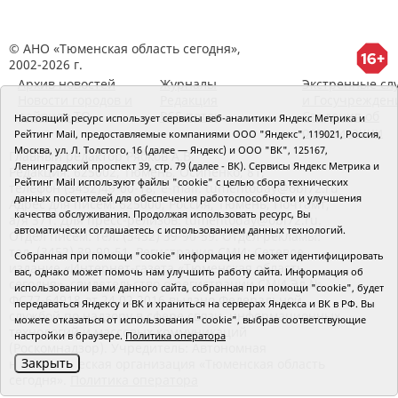
© АНО «Тюменская область сегодня»,
2002-2026 г.
Архив новостей
Журналы
Экстренные сл
Новости городов и
Редакция
и Госучрежден
районов ТО
RSS поток
Сведения об
Настоящий ресурс использует сервисы веб-аналитики Яндекс Метрика и
организации
Рейтинг Mail, предоставляемые компаниями ООО "Яндекс", 119021, Россия,
Москва, ул. Л. Толстого, 16 (далее — Яндекс) и ООО "ВК", 125167,
Главный редактор Рябков А.В.
Ленинградский проспект 39, стр. 79 (далее - ВК). Сервисы Яндекс Метрика и
Редакция: 625002, Тюмень, Осипенко, 81,
Рейтинг Mail используют файлы "cookie" с целью сбора технических
телефон (3452)49-00-18,
e-mail: tumentoday@obl72.ru
данных посетителей для обеспечения работоспособности и улучшения
Адрес для писем: 625000, Россия, Тюмень, Почтамт,
качества обслуживания. Продолжая использовать ресурс, Вы
а/я 371. Для пресс-релизов: tumentoday@obl72.ru.
автоматически соглашаетесь с использованием данных технологий.
Отдел писем: тел. (3452) 39-90-59. Отдел рекламы:
тел. (3452) 39-90-51. Регистрация СМИ: Сетевое
Собранная при помощи "cookie" информация не может идентифицировать
издание «Интернет-газета «Тюменская область
вас, однако может помочь нам улучшить работу сайта. Информация об
сегодня», свидетельство о регистрации СМИ Эл №
использовании вами данного сайта, собранная при помощи "cookie", будет
ФС77-64918 от 24.02.2016 выдано Федеральной
передаваться Яндексу и ВК и храниться на серверах Яндекса и ВК в РФ. Вы
службой по надзору в сфере связи, информационных
можете отказаться от использования "cookie", выбрав соответствующие
технологий и массовых коммуникаций
настройки в браузере.
Политика оператора
(Роскомнадзор). Учредитель: Автономная
Закрыть
некоммерческая организация «Тюменская область
сегодня».
Политика оператора