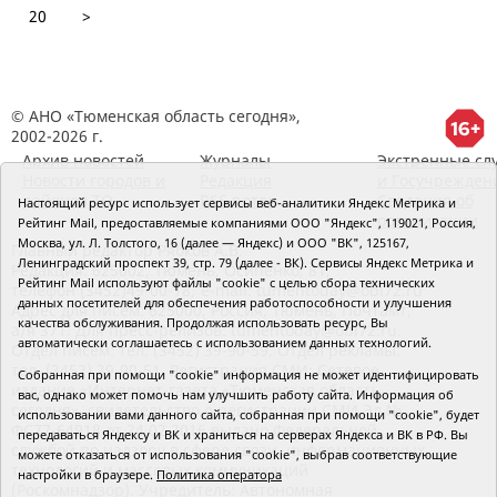
20
>
© АНО «Тюменская область сегодня»,
2002-2026 г.
Архив новостей
Журналы
Экстренные сл
Новости городов и
Редакция
и Госучрежден
районов ТО
RSS поток
Сведения об
Настоящий ресурс использует сервисы веб-аналитики Яндекс Метрика и
организации
Рейтинг Mail, предоставляемые компаниями ООО "Яндекс", 119021, Россия,
Москва, ул. Л. Толстого, 16 (далее — Яндекс) и ООО "ВК", 125167,
Главный редактор Рябков А.В.
Ленинградский проспект 39, стр. 79 (далее - ВК). Сервисы Яндекс Метрика и
Редакция: 625002, Тюмень, Осипенко, 81,
Рейтинг Mail используют файлы "cookie" с целью сбора технических
телефон (3452)49-00-18,
e-mail: tumentoday@obl72.ru
данных посетителей для обеспечения работоспособности и улучшения
Адрес для писем: 625000, Россия, Тюмень, Почтамт,
качества обслуживания. Продолжая использовать ресурс, Вы
а/я 371. Для пресс-релизов: tumentoday@obl72.ru.
автоматически соглашаетесь с использованием данных технологий.
Отдел писем: тел. (3452) 39-90-59. Отдел рекламы:
тел. (3452) 39-90-51. Регистрация СМИ: Сетевое
Собранная при помощи "cookie" информация не может идентифицировать
издание «Интернет-газета «Тюменская область
вас, однако может помочь нам улучшить работу сайта. Информация об
сегодня», свидетельство о регистрации СМИ Эл №
использовании вами данного сайта, собранная при помощи "cookie", будет
ФС77-64918 от 24.02.2016 выдано Федеральной
передаваться Яндексу и ВК и храниться на серверах Яндекса и ВК в РФ. Вы
службой по надзору в сфере связи, информационных
можете отказаться от использования "cookie", выбрав соответствующие
технологий и массовых коммуникаций
настройки в браузере.
Политика оператора
(Роскомнадзор). Учредитель: Автономная