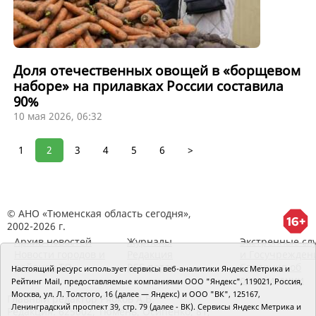
Доля отечественных овощей в «борщевом
наборе» на прилавках России составила
90%
10 мая 2026, 06:32
1
2
3
4
5
6
>
© АНО «Тюменская область сегодня»,
2002-2026 г.
Архив новостей
Журналы
Экстренные сл
Новости городов и
Редакция
и Госучрежден
районов ТО
RSS поток
Сведения об
Настоящий ресурс использует сервисы веб-аналитики Яндекс Метрика и
организации
Рейтинг Mail, предоставляемые компаниями ООО "Яндекс", 119021, Россия,
Москва, ул. Л. Толстого, 16 (далее — Яндекс) и ООО "ВК", 125167,
Главный редактор Рябков А.В.
Ленинградский проспект 39, стр. 79 (далее - ВК). Сервисы Яндекс Метрика и
Редакция: 625002, Тюмень, Осипенко, 81,