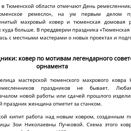
а, в Тюменской области отмечают День ремесленник
юменское ремесло», на ум первым делом пр
енитый махровый ковер и тюменская домовая р
к куда больше. В преддверии праздника «Тюменская
ась с местными мастерами о новых проектах и подг
ники: ковер по мотивам легендарного совет
орнамента
делица мастерской тюменского махрового ковра 
емесленников праздников не бывает. Люба
ачалом новой работы или сдачей прошлого изделия
 праздник женщина отметит за станком.
кой кипит работа над новым ковром, созданным по
ницы Зои Николаевны Пучковой. Схема этого ков