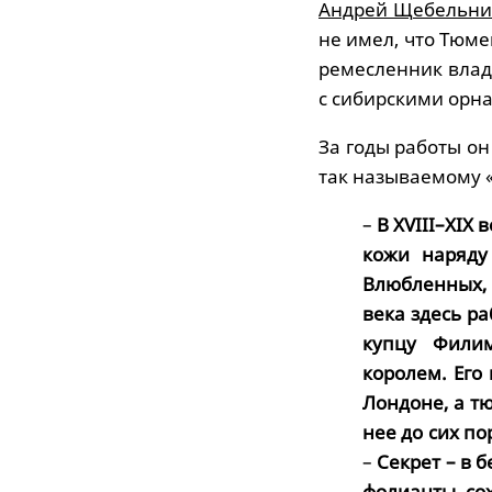
Андрей Щебельни
не имел, что Тюме
ремесленник влад
с сибирскими орн
За годы работы он
так называемому 
–
В XVIII–XIX
кожи наряду
Влюбленных, 
века здесь р
купцу Филим
королем. Его
Лондоне, а т
нее до сих по
–
Секрет – в б
фолианты со