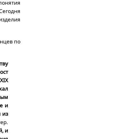
 понятия
 Сегодня
изделия
енцев по
тву
ост
XIX
жал
ным
е и
 из
ер.
, и
рия