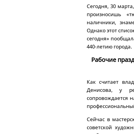
Сегодня, 30 март
произносишь «т
наличники, знам
Однако этот списо
сегодня» пообщал
440-летию города.
Рабочие празд
Как считает вла
Денисова, у р
сопровождается н
профессиональный
Сейчас в мастерс
советской худож