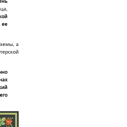
ень
ца,
кой
 ее
схемы, а
стерской
чно
нах
кий
его