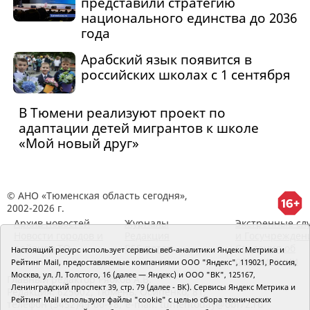
представили стратегию
национального единства до 2036
года
Арабский язык появится в
российских школах с 1 сентября
В Тюмени реализуют проект по
адаптации детей мигрантов к школе
«Мой новый друг»
© АНО «Тюменская область сегодня»,
2002-2026 г.
Архив новостей
Журналы
Экстренные сл
Новости городов и
Редакция
и Госучрежден
районов ТО
RSS поток
Сведения об
Настоящий ресурс использует сервисы веб-аналитики Яндекс Метрика и
организации
Рейтинг Mail, предоставляемые компаниями ООО "Яндекс", 119021, Россия,
Москва, ул. Л. Толстого, 16 (далее — Яндекс) и ООО "ВК", 125167,
Главный редактор Рябков А.В.
Ленинградский проспект 39, стр. 79 (далее - ВК). Сервисы Яндекс Метрика и
Редакция: 625002, Тюмень, Осипенко, 81,
Рейтинг Mail используют файлы "cookie" с целью сбора технических
телефон (3452)49-00-18,
e-mail: tumentoday@obl72.ru