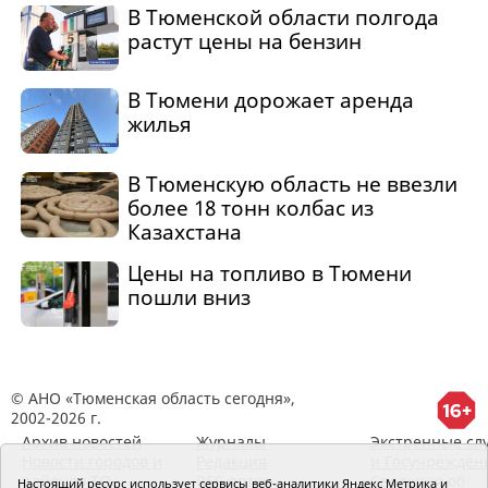
В Тюменской области полгода
растут цены на бензин
В Тюмени дорожает аренда
жилья
В Тюменскую область не ввезли
более 18 тонн колбас из
Казахстана
Цены на топливо в Тюмени
пошли вниз
© АНО «Тюменская область сегодня»,
2002-2026 г.
Архив новостей
Журналы
Экстренные сл
Новости городов и
Редакция
и Госучрежден
районов ТО
RSS поток
Сведения об
Настоящий ресурс использует сервисы веб-аналитики Яндекс Метрика и