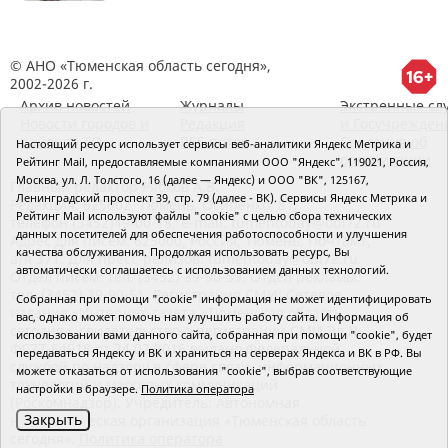
© АНО «Тюменская область сегодня»,
2002-2026 г.
Архив новостей
Журналы
Экстренные сл
Новости городов и
Редакция
и Госучрежден
районов ТО
RSS поток
Сведения об
Настоящий ресурс использует сервисы веб-аналитики Яндекс Метрика и
организации
Рейтинг Mail, предоставляемые компаниями ООО "Яндекс", 119021, Россия,
Москва, ул. Л. Толстого, 16 (далее — Яндекс) и ООО "ВК", 125167,
Главный редактор Рябков А.В.
Ленинградский проспект 39, стр. 79 (далее - ВК). Сервисы Яндекс Метрика и
Редакция: 625002, Тюмень, Осипенко, 81,
Рейтинг Mail используют файлы "cookie" с целью сбора технических
телефон (3452)49-00-18,
e-mail: tumentoday@obl72.ru
данных посетителей для обеспечения работоспособности и улучшения
Адрес для писем: 625000, Россия, Тюмень, Почтамт,
качества обслуживания. Продолжая использовать ресурс, Вы
а/я 371. Для пресс-релизов: tumentoday@obl72.ru.
автоматически соглашаетесь с использованием данных технологий.
Отдел писем: тел. (3452) 39-90-59. Отдел рекламы:
тел. (3452) 39-90-51. Регистрация СМИ: Сетевое
Собранная при помощи "cookie" информация не может идентифицировать
издание «Интернет-газета «Тюменская область
вас, однако может помочь нам улучшить работу сайта. Информация об
сегодня», свидетельство о регистрации СМИ Эл №
использовании вами данного сайта, собранная при помощи "cookie", будет
ФС77-64918 от 24.02.2016 выдано Федеральной
передаваться Яндексу и ВК и храниться на серверах Яндекса и ВК в РФ. Вы
службой по надзору в сфере связи, информационных
можете отказаться от использования "cookie", выбрав соответствующие
технологий и массовых коммуникаций
настройки в браузере.
Политика оператора
(Роскомнадзор). Учредитель: Автономная
Закрыть
некоммерческая организация «Тюменская область
сегодня».
Политика оператора