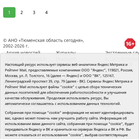
1
2
3
4
© АНО «Тюменская область сегодня»,
2002-2026 г.
Архив новостей
Журналы
Экстренные сл
Новости городов и
Редакция
и Госучрежден
районов ТО
RSS поток
Сведения об
Настоящий ресурс использует сервисы веб-аналитики Яндекс Метрика и
организации
Рейтинг Mail, предоставляемые компаниями ООО "Яндекс", 119021, Россия,
Москва, ул. Л. Толстого, 16 (далее — Яндекс) и ООО "ВК", 125167,
Главный редактор Рябков А.В.
Ленинградский проспект 39, стр. 79 (далее - ВК). Сервисы Яндекс Метрика и
Редакция: 625002, Тюмень, Осипенко, 81,
Рейтинг Mail используют файлы "cookie" с целью сбора технических
телефон (3452)49-00-18,
e-mail: tumentoday@obl72.ru
данных посетителей для обеспечения работоспособности и улучшения
Адрес для писем: 625000, Россия, Тюмень, Почтамт,
качества обслуживания. Продолжая использовать ресурс, Вы
а/я 371. Для пресс-релизов: tumentoday@obl72.ru.
автоматически соглашаетесь с использованием данных технологий.
Отдел писем: тел. (3452) 39-90-59. Отдел рекламы:
тел. (3452) 39-90-51. Регистрация СМИ: Сетевое
Собранная при помощи "cookie" информация не может идентифицировать
издание «Интернет-газета «Тюменская область
вас, однако может помочь нам улучшить работу сайта. Информация об
сегодня», свидетельство о регистрации СМИ Эл №
использовании вами данного сайта, собранная при помощи "cookie", будет
ФС77-64918 от 24.02.2016 выдано Федеральной
передаваться Яндексу и ВК и храниться на серверах Яндекса и ВК в РФ. Вы
службой по надзору в сфере связи, информационных
можете отказаться от использования "cookie", выбрав соответствующие