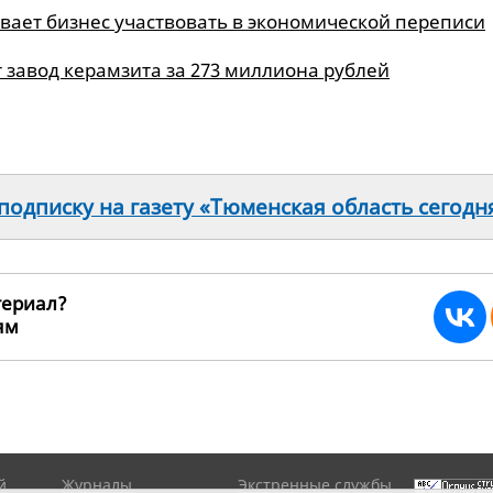
вает бизнес участвовать в экономической переписи
 завод керамзита за 273 миллиона рублей
одписку на газету «Тюменская область сегодн
териал?
ьям
197679
й
Журналы
Экстренные службы