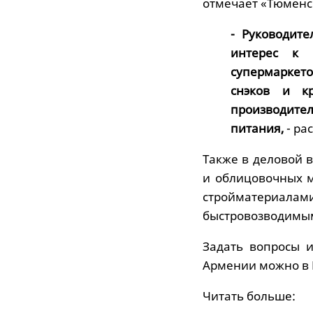
отмечает «Тюменс
- Руководит
интерес к 
супермаркет
снэков и к
производите
питания,
- ра
Также в деловой 
и облицовочных 
стройматериалам
быстровозводимы
Задать вопросы 
Армении можно в Ц
Читать больше: