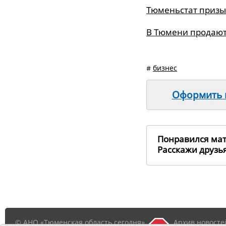
Тюменьстат призы
В Тюмени продают
#
бизнес
Оформить п
Понравился ма
Расскажи друз
© АНО «Тюменская область сегодня»,
Архив новосте