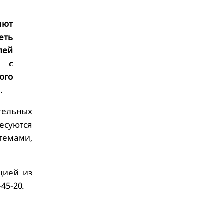
яют
еть
лей
ы с
ого
.
ительных
есуются
темами,
цией из
45-20.