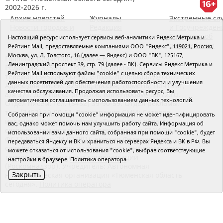
2002-2026 г.
Архив новостей
Журналы
Экстренные сл
Новости городов и
Редакция
и Госучрежден
районов ТО
RSS поток
Сведения об
Настоящий ресурс использует сервисы веб-аналитики Яндекс Метрика и
организации
Рейтинг Mail, предоставляемые компаниями ООО "Яндекс", 119021, Россия,
Москва, ул. Л. Толстого, 16 (далее — Яндекс) и ООО "ВК", 125167,
Главный редактор Рябков А.В.
Ленинградский проспект 39, стр. 79 (далее - ВК). Сервисы Яндекс Метрика и
Редакция: 625002, Тюмень, Осипенко, 81,
Рейтинг Mail используют файлы "cookie" с целью сбора технических
телефон (3452)49-00-18,
e-mail: tumentoday@obl72.ru
данных посетителей для обеспечения работоспособности и улучшения
Адрес для писем: 625000, Россия, Тюмень, Почтамт,
качества обслуживания. Продолжая использовать ресурс, Вы
а/я 371. Для пресс-релизов: tumentoday@obl72.ru.
автоматически соглашаетесь с использованием данных технологий.
Отдел писем: тел. (3452) 39-90-59. Отдел рекламы:
тел. (3452) 39-90-51. Регистрация СМИ: Сетевое
Собранная при помощи "cookie" информация не может идентифицировать
издание «Интернет-газета «Тюменская область
вас, однако может помочь нам улучшить работу сайта. Информация об
сегодня», свидетельство о регистрации СМИ Эл №
использовании вами данного сайта, собранная при помощи "cookie", будет
ФС77-64918 от 24.02.2016 выдано Федеральной
передаваться Яндексу и ВК и храниться на серверах Яндекса и ВК в РФ. Вы
службой по надзору в сфере связи, информационных
можете отказаться от использования "cookie", выбрав соответствующие
технологий и массовых коммуникаций
настройки в браузере.
Политика оператора
(Роскомнадзор). Учредитель: Автономная
Закрыть
некоммерческая организация «Тюменская область
сегодня».
Политика оператора