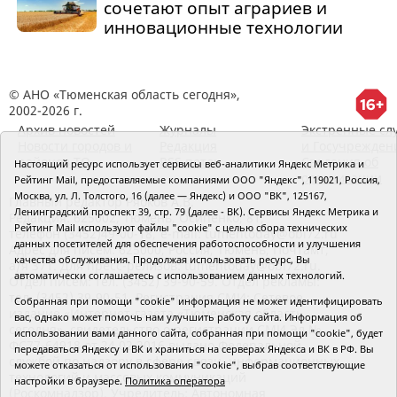
сочетают опыт аграриев и
инновационные технологии
© АНО «Тюменская область сегодня»,
2002-2026 г.
Архив новостей
Журналы
Экстренные сл
Новости городов и
Редакция
и Госучрежден
районов ТО
RSS поток
Сведения об
Настоящий ресурс использует сервисы веб-аналитики Яндекс Метрика и
организации
Рейтинг Mail, предоставляемые компаниями ООО "Яндекс", 119021, Россия,
Москва, ул. Л. Толстого, 16 (далее — Яндекс) и ООО "ВК", 125167,
Главный редактор Рябков А.В.
Ленинградский проспект 39, стр. 79 (далее - ВК). Сервисы Яндекс Метрика и
Редакция: 625002, Тюмень, Осипенко, 81,
Рейтинг Mail используют файлы "cookie" с целью сбора технических
телефон (3452)49-00-18,
e-mail: tumentoday@obl72.ru
данных посетителей для обеспечения работоспособности и улучшения
Адрес для писем: 625000, Россия, Тюмень, Почтамт,
качества обслуживания. Продолжая использовать ресурс, Вы
а/я 371. Для пресс-релизов: tumentoday@obl72.ru.
автоматически соглашаетесь с использованием данных технологий.
Отдел писем: тел. (3452) 39-90-59. Отдел рекламы:
тел. (3452) 39-90-51. Регистрация СМИ: Сетевое
Собранная при помощи "cookie" информация не может идентифицировать
издание «Интернет-газета «Тюменская область
вас, однако может помочь нам улучшить работу сайта. Информация об
сегодня», свидетельство о регистрации СМИ Эл №
использовании вами данного сайта, собранная при помощи "cookie", будет
ФС77-64918 от 24.02.2016 выдано Федеральной
передаваться Яндексу и ВК и храниться на серверах Яндекса и ВК в РФ. Вы
службой по надзору в сфере связи, информационных
можете отказаться от использования "cookie", выбрав соответствующие
технологий и массовых коммуникаций
настройки в браузере.
Политика оператора
(Роскомнадзор). Учредитель: Автономная