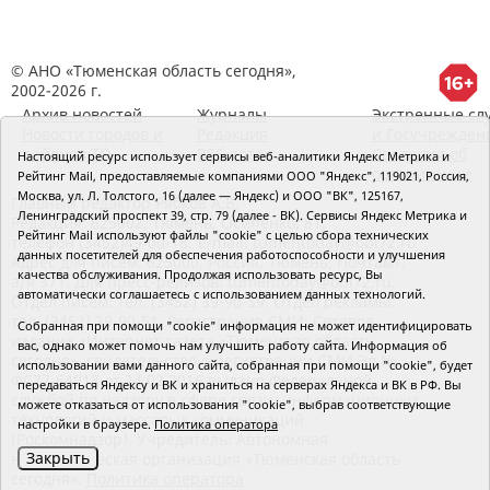
© АНО «Тюменская область сегодня»,
2002-2026 г.
Архив новостей
Журналы
Экстренные сл
Новости городов и
Редакция
и Госучрежден
районов ТО
RSS поток
Сведения об
Настоящий ресурс использует сервисы веб-аналитики Яндекс Метрика и
организации
Рейтинг Mail, предоставляемые компаниями ООО "Яндекс", 119021, Россия,
Москва, ул. Л. Толстого, 16 (далее — Яндекс) и ООО "ВК", 125167,
Главный редактор Рябков А.В.
Ленинградский проспект 39, стр. 79 (далее - ВК). Сервисы Яндекс Метрика и
Редакция: 625002, Тюмень, Осипенко, 81,
Рейтинг Mail используют файлы "cookie" с целью сбора технических
телефон (3452)49-00-18,
e-mail: tumentoday@obl72.ru
данных посетителей для обеспечения работоспособности и улучшения
Адрес для писем: 625000, Россия, Тюмень, Почтамт,
качества обслуживания. Продолжая использовать ресурс, Вы
а/я 371. Для пресс-релизов: tumentoday@obl72.ru.
автоматически соглашаетесь с использованием данных технологий.
Отдел писем: тел. (3452) 39-90-59. Отдел рекламы:
тел. (3452) 39-90-51. Регистрация СМИ: Сетевое
Собранная при помощи "cookie" информация не может идентифицировать
издание «Интернет-газета «Тюменская область
вас, однако может помочь нам улучшить работу сайта. Информация об
сегодня», свидетельство о регистрации СМИ Эл №
использовании вами данного сайта, собранная при помощи "cookie", будет
ФС77-64918 от 24.02.2016 выдано Федеральной
передаваться Яндексу и ВК и храниться на серверах Яндекса и ВК в РФ. Вы
службой по надзору в сфере связи, информационных
можете отказаться от использования "cookie", выбрав соответствующие
технологий и массовых коммуникаций
настройки в браузере.
Политика оператора
(Роскомнадзор). Учредитель: Автономная
Закрыть
некоммерческая организация «Тюменская область
сегодня».
Политика оператора