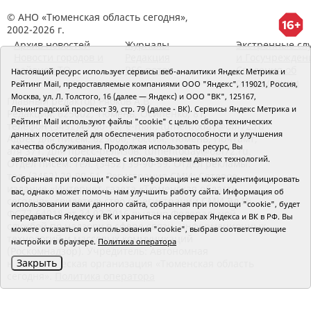
© АНО «Тюменская область сегодня»,
2002-2026 г.
Архив новостей
Журналы
Экстренные сл
Новости городов и
Редакция
и Госучрежден
районов ТО
RSS поток
Сведения об
Настоящий ресурс использует сервисы веб-аналитики Яндекс Метрика и
организации
Рейтинг Mail, предоставляемые компаниями ООО "Яндекс", 119021, Россия,
Москва, ул. Л. Толстого, 16 (далее — Яндекс) и ООО "ВК", 125167,
Главный редактор Рябков А.В.
Ленинградский проспект 39, стр. 79 (далее - ВК). Сервисы Яндекс Метрика и
Редакция: 625002, Тюмень, Осипенко, 81,
Рейтинг Mail используют файлы "cookie" с целью сбора технических
телефон (3452)49-00-18,
e-mail: tumentoday@obl72.ru
данных посетителей для обеспечения работоспособности и улучшения
Адрес для писем: 625000, Россия, Тюмень, Почтамт,
качества обслуживания. Продолжая использовать ресурс, Вы
а/я 371. Для пресс-релизов: tumentoday@obl72.ru.
автоматически соглашаетесь с использованием данных технологий.
Отдел писем: тел. (3452) 39-90-59. Отдел рекламы:
тел. (3452) 39-90-51. Регистрация СМИ: Сетевое
Собранная при помощи "cookie" информация не может идентифицировать
издание «Интернет-газета «Тюменская область
вас, однако может помочь нам улучшить работу сайта. Информация об
сегодня», свидетельство о регистрации СМИ Эл №
использовании вами данного сайта, собранная при помощи "cookie", будет
ФС77-64918 от 24.02.2016 выдано Федеральной
передаваться Яндексу и ВК и храниться на серверах Яндекса и ВК в РФ. Вы
службой по надзору в сфере связи, информационных
можете отказаться от использования "cookie", выбрав соответствующие
технологий и массовых коммуникаций
настройки в браузере.
Политика оператора
(Роскомнадзор). Учредитель: Автономная
Закрыть
некоммерческая организация «Тюменская область
сегодня».
Политика оператора