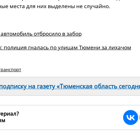
ые места для них выделены не случайно.
 автомобиль отбросило в забор
: полиция гналась по улицам Тюмени за лихачом
транспорт
одписку на газету «Тюменская область сегодн
териал?
ьям
193430