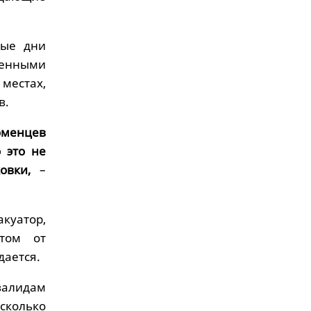
ные дни
ченными
местах,
в.
юменцев
 это не
ковки,
–
акуатор,
том от
дается.
валидам
сколько