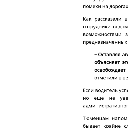
помехи на дорогах
Как рассказали 
сотрудники ведо
возможностями з
предназначенных 
– Оставляя а
объясняет эт
освобождает
отметили в в
Если водитель усп
но еще не увез
административного
Тюменцам напоми
бывает крайне с