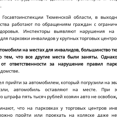
.
в Госавтоинспекции Тюменской области, в выход
мства работают по обращениям граждан с ограни
доровья. Инспекторы выявляют нарушения на 
для парковки инвалидов у крупных торговых центро
втомобили на местах для инвалидов, большинство т
о тем, что все другие места были заняты. Однако
 от ответственности за нарушение правил пар
едомстве.
ел прийти за автомобилем, который погрузили на эв
ли, автомобиль оставляют на месте. При э
 штрафа пять тысяч рублей хозяин авто не освобож
нают, что на парковках у торговых центров ин
ложно пройти или проехать на коляске даже не