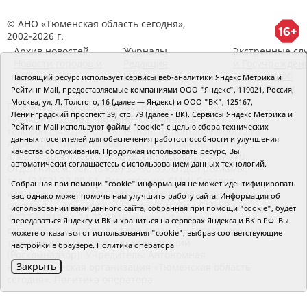
© АНО «Тюменская область сегодня»,
2002-2026 г.
Архив новостей
Журналы
Экстренные сл
Новости городов и
Редакция
и Госучрежден
районов ТО
RSS поток
Сведения об
Настоящий ресурс использует сервисы веб-аналитики Яндекс Метрика и
организации
Рейтинг Mail, предоставляемые компаниями ООО "Яндекс", 119021, Россия,
Москва, ул. Л. Толстого, 16 (далее — Яндекс) и ООО "ВК", 125167,
Главный редактор Рябков А.В.
Ленинградский проспект 39, стр. 79 (далее - ВК). Сервисы Яндекс Метрика и
Редакция: 625002, Тюмень, Осипенко, 81,
Рейтинг Mail используют файлы "cookie" с целью сбора технических
телефон (3452)49-00-18,
e-mail: tumentoday@obl72.ru
данных посетителей для обеспечения работоспособности и улучшения
Адрес для писем: 625000, Россия, Тюмень, Почтамт,
качества обслуживания. Продолжая использовать ресурс, Вы
а/я 371. Для пресс-релизов: tumentoday@obl72.ru.
автоматически соглашаетесь с использованием данных технологий.
Отдел писем: тел. (3452) 39-90-59. Отдел рекламы:
тел. (3452) 39-90-51. Регистрация СМИ: Сетевое
Собранная при помощи "cookie" информация не может идентифицировать
издание «Интернет-газета «Тюменская область
вас, однако может помочь нам улучшить работу сайта. Информация об
сегодня», свидетельство о регистрации СМИ Эл №
использовании вами данного сайта, собранная при помощи "cookie", будет
ФС77-64918 от 24.02.2016 выдано Федеральной
передаваться Яндексу и ВК и храниться на серверах Яндекса и ВК в РФ. Вы
службой по надзору в сфере связи, информационных
можете отказаться от использования "cookie", выбрав соответствующие
технологий и массовых коммуникаций
настройки в браузере.
Политика оператора
(Роскомнадзор). Учредитель: Автономная
Закрыть
некоммерческая организация «Тюменская область
сегодня».
Политика оператора