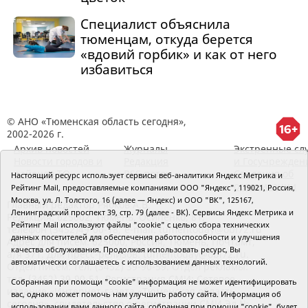
Специалист объяснила
тюменцам, откуда берется
«вдовий горбик» и как от него
избавиться
© АНО «Тюменская область сегодня»,
2002-2026 г.
Архив новостей
Журналы
Экстренные сл
Новости городов и
Редакция
и Госучрежден
районов ТО
RSS поток
Сведения об
Настоящий ресурс использует сервисы веб-аналитики Яндекс Метрика и
организации
Рейтинг Mail, предоставляемые компаниями ООО "Яндекс", 119021, Россия,
Москва, ул. Л. Толстого, 16 (далее — Яндекс) и ООО "ВК", 125167,
Главный редактор Рябков А.В.
Ленинградский проспект 39, стр. 79 (далее - ВК). Сервисы Яндекс Метрика и
Редакция: 625002, Тюмень, Осипенко, 81,
Рейтинг Mail используют файлы "cookie" с целью сбора технических
телефон (3452)49-00-18,
e-mail: tumentoday@obl72.ru
данных посетителей для обеспечения работоспособности и улучшения
Адрес для писем: 625000, Россия, Тюмень, Почтамт,
качества обслуживания. Продолжая использовать ресурс, Вы
а/я 371. Для пресс-релизов: tumentoday@obl72.ru.
автоматически соглашаетесь с использованием данных технологий.
Отдел писем: тел. (3452) 39-90-59. Отдел рекламы:
тел. (3452) 39-90-51. Регистрация СМИ: Сетевое
Собранная при помощи "cookie" информация не может идентифицировать
издание «Интернет-газета «Тюменская область
вас, однако может помочь нам улучшить работу сайта. Информация об
сегодня», свидетельство о регистрации СМИ Эл №
использовании вами данного сайта, собранная при помощи "cookie", будет