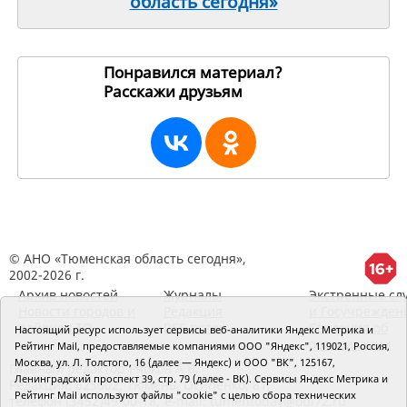
область сегодня»
Понравился материал?
Расскажи друзьям
190264
© АНО «Тюменская область сегодня»,
2002-2026 г.
Архив новостей
Журналы
Экстренные сл
Новости городов и
Редакция
и Госучрежден
районов ТО
RSS поток
Сведения об
Настоящий ресурс использует сервисы веб-аналитики Яндекс Метрика и
организации
Рейтинг Mail, предоставляемые компаниями ООО "Яндекс", 119021, Россия,
Москва, ул. Л. Толстого, 16 (далее — Яндекс) и ООО "ВК", 125167,
Главный редактор Рябков А.В.
Ленинградский проспект 39, стр. 79 (далее - ВК). Сервисы Яндекс Метрика и
Редакция: 625002, Тюмень, Осипенко, 81,
Рейтинг Mail используют файлы "cookie" с целью сбора технических
телефон (3452)49-00-18,
e-mail: tumentoday@obl72.ru