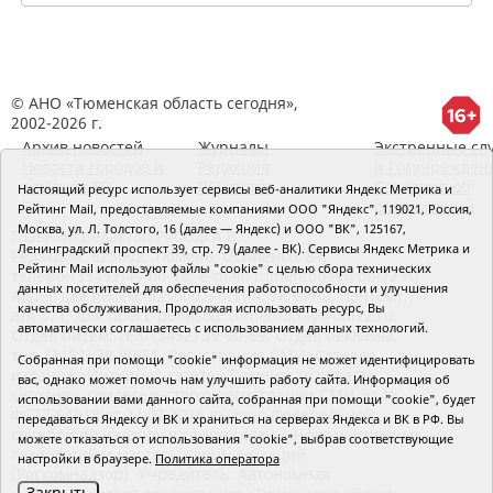
© АНО «Тюменская область сегодня»,
2002-2026 г.
Архив новостей
Журналы
Экстренные сл
Новости городов и
Редакция
и Госучрежден
районов ТО
RSS поток
Сведения об
Настоящий ресурс использует сервисы веб-аналитики Яндекс Метрика и
организации
Рейтинг Mail, предоставляемые компаниями ООО "Яндекс", 119021, Россия,
Москва, ул. Л. Толстого, 16 (далее — Яндекс) и ООО "ВК", 125167,
Главный редактор Рябков А.В.
Ленинградский проспект 39, стр. 79 (далее - ВК). Сервисы Яндекс Метрика и
Редакция: 625002, Тюмень, Осипенко, 81,
Рейтинг Mail используют файлы "cookie" с целью сбора технических
телефон (3452)49-00-18,
e-mail: tumentoday@obl72.ru
данных посетителей для обеспечения работоспособности и улучшения
Адрес для писем: 625000, Россия, Тюмень, Почтамт,
качества обслуживания. Продолжая использовать ресурс, Вы
а/я 371. Для пресс-релизов: tumentoday@obl72.ru.
автоматически соглашаетесь с использованием данных технологий.
Отдел писем: тел. (3452) 39-90-59. Отдел рекламы:
тел. (3452) 39-90-51. Регистрация СМИ: Сетевое
Собранная при помощи "cookie" информация не может идентифицировать
издание «Интернет-газета «Тюменская область
вас, однако может помочь нам улучшить работу сайта. Информация об
сегодня», свидетельство о регистрации СМИ Эл №
использовании вами данного сайта, собранная при помощи "cookie", будет
ФС77-64918 от 24.02.2016 выдано Федеральной
передаваться Яндексу и ВК и храниться на серверах Яндекса и ВК в РФ. Вы
службой по надзору в сфере связи, информационных
можете отказаться от использования "cookie", выбрав соответствующие
технологий и массовых коммуникаций
настройки в браузере.
Политика оператора
(Роскомнадзор). Учредитель: Автономная
Закрыть