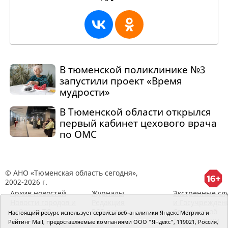
В тюменской поликлинике №3
запустили проект «Время
мудрости»
В Тюменской области открылся
первый кабинет цехового врача
по ОМС
© АНО «Тюменская область сегодня»,
2002-2026 г.
Архив новостей
Журналы
Экстренные сл
Новости городов и
Редакция
и Госучрежден
районов ТО
RSS поток
Сведения об
Настоящий ресурс использует сервисы веб-аналитики Яндекс Метрика и
организации
Рейтинг Mail, предоставляемые компаниями ООО "Яндекс", 119021, Россия,